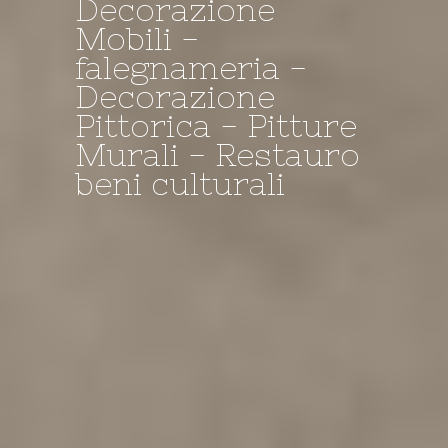
Decorazione
Mobili -
Decorazione -
I NOSTRI
il Negozio della
falegnameria -
falegnameria -
TINTEGGI A
Bottega
Decorazione
Restauro
CALCE....
Pittorica - Pitture
Murali - Restauro
beni culturali