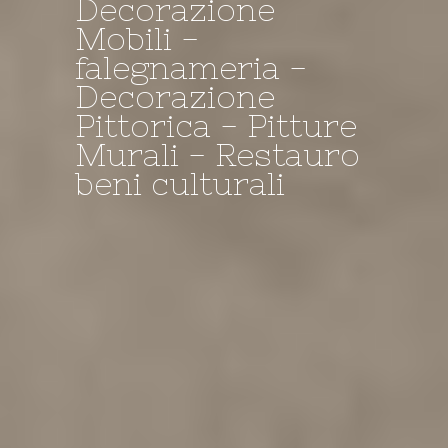
Decorazione
Mobili -
Decorazione -
I NOSTRI
il Negozio della
falegnameria -
falegnameria -
TINTEGGI A
Bottega
Decorazione
Restauro
CALCE....
Pittorica - Pitture
Murali - Restauro
beni culturali