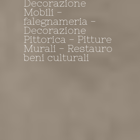
Decorazione
Mobili -
Decorazione -
I NOSTRI
il Negozio della
falegnameria -
falegnameria -
TINTEGGI A
Bottega
Decorazione
Restauro
CALCE....
Pittorica - Pitture
Murali - Restauro
beni culturali