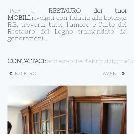
"Per il
RESTAURO dei tuoi
MOBILI
,rivolgiti con fiducia alla bottega
R.B. troverai tutto l’amore e l’arte del
Restauro del Legno tramandato da
generazioni".
CONTATTACI
:
bottegarobertabrizzi@gmail
INDIETRO
AVANTI