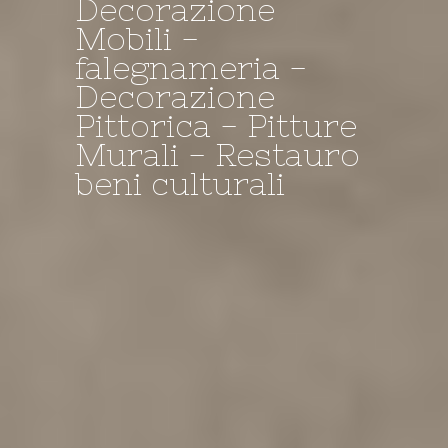
Decorazione
Mobili -
Decorazione -
I NOSTRI
il Negozio della
falegnameria -
falegnameria -
TINTEGGI A
Bottega
Decorazione
Restauro
CALCE....
Pittorica - Pitture
Murali - Restauro
beni culturali