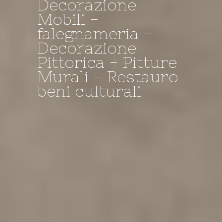
Decorazione
Mobili -
Decorazione -
I NOSTRI
il Negozio della
falegnameria -
falegnameria -
TINTEGGI A
Bottega
Decorazione
Restauro
CALCE....
Pittorica - Pitture
Murali - Restauro
beni culturali