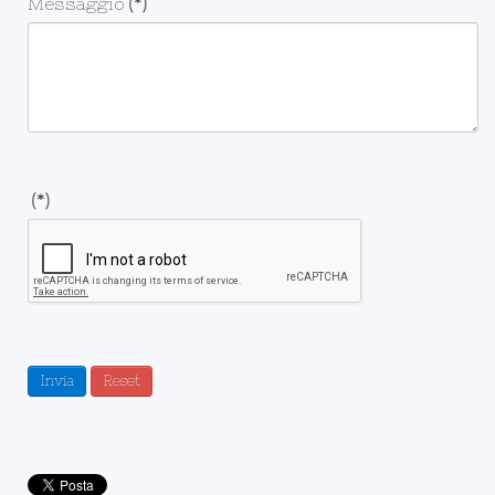
Messaggio
(*)
(*)
Invia
Reset